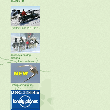
TRANSSIB
Dyatlov Pass 2015-2016
Journeys on dog
sledges
Birdwatching tours