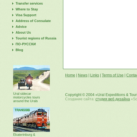
Transfer services
Where to Stay
Visa Support
Address of Consulate
Advice
About Us
Tourist regions of Russia
ПО-РУССКИ
Blog
Home
|
News
|
Links
|
Terms of Use
|
Conta
Ural sidecar
Copyright © 2004 «Ural Expeditions & Tou
motorcycles tours
Создание сайта:
студия веб дизайна
«Sof
around the Urals
Ekaterinburg &