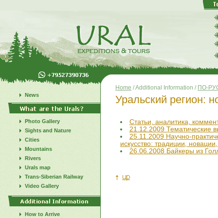
Home
/ Additional Information /
ПО-РУ
News
Уральский регион: н
Photo Gallery
Статьи, аналитика, коммент
21.12.2009 Тематические в
Sights and Nature
25.11.2009 Научно-практи
Cities
искусство: традиции, новации
Mountains
26.06.2008 Байкеры из Гол
Rivers
Urals map
Trans-Siberian Railway
Video Gallery
How to Arrive